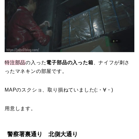
特注部品
の入った
電子部品の入った箱
、ナイフが刺さ
ったマネキンの部屋です。
MAPのスクショ、取り損ねていました(;・∀・)
用意します。
警察署裏通り 北側大通り