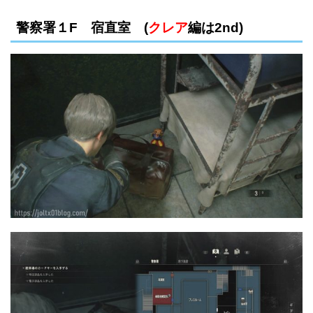
警察署１F 宿直室 (
クレア
編は2nd)