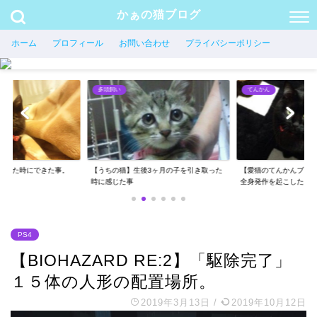
かぁの猫ブログ
ホーム
プロフィール
お問い合わせ
プライバシーポリシー
てんかん
多頭飼い
3ヶ月の子を引き取った
【愛猫のてんかんブログ】後ろ足の痙攣と
愛猫がそばに来て座る
全身発作を起こした...
る様に工夫した事
PS4
【BIOHAZARD RE:2】「駆除完了」
１５体の人形の配置場所。
2019年3月13日
/
2019年10月12日