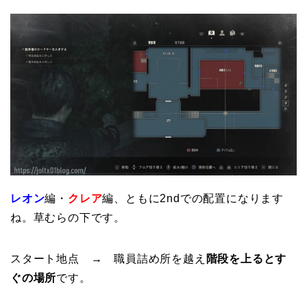
レオン
編・
クレア
編、ともに2ndでの配置になります
ね。草むらの下です。
スタート地点 → 職員詰め所を越え
階段を上るとす
ぐの場所
です。