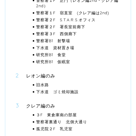
警察署１F 正門（レオン編2nd・クレア編
2nd）
警察署１F 宿直室 (クレア編は2nd)
警察署２F S.T.A.R.S.オフィス
警察署２F 署長室前廊下
警察署３F 西側廊下
警察署B1 射撃場
下水道 資材置き場
研究所B1 食堂
研究所B1 仮眠室
レオン編のみ
旧水路
下水道 ゴミ焼却施設
クレア編のみ
３F 東倉庫南の部屋
警察署裏通り 北側大通り
孤児院２F 乳児室