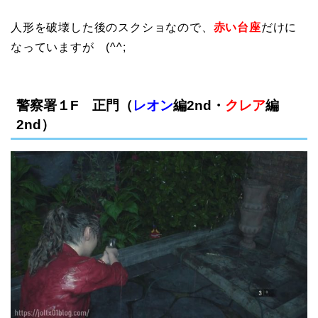
人形を破壊した後のスクショなので、
赤い台座
だけに
なっていますが (^^;
警察署１F 正門（
レオン
編2nd・
クレア
編
2nd）