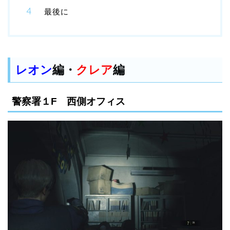
最後に
レオン
編・
クレア
編
警察署１F 西側オフィス