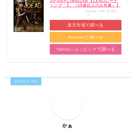
2/PS4/PLJM80159/【CEROレーテ
ィング「Z」（18歳以上のみ対象）】
カエレ
posted with
バ
楽天市場で調べる
Amazonで調べる
Yahooショッピングで調べる
ABOUT ME
かぁ