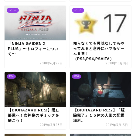
ゲーム
ゲーム
知らなくても興味なしでもや
「NINJA GAIDEN Σ
ってみると意外にハマるゲー
PLUS」〜トロフィーについ
ム５選！
て〜
（PS3,PS4,PSVITA）
2018年6月29日
2018年10月8日
PS4
PS4
【BIOHAZARD RE:2】隠し
【BIOHAZARD RE:2】「駆
部屋へ！女神像のギミックを
除完了」１５体の人形の配置
解こう！
場所。
2019年3月23日
2019年3月13日