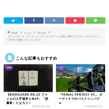
HOME
ゲーム
PS Vita
【ウォーキング・デッド～シーズン2～】ゲームは凄く簡単でトロフィーもブーストっ
て本当？実際にプレイしてみた
こんな記事もおすすめ
PS4
PS4
【BIOHAZARD RE:2】ファ
「FAINAL FANTASY XV」 ガ
イルの入手場所とMAP。「読
ーディナでのバスクリンバグ
書家」になろう！
ｗ
2019年3月23日
2018年9月12日