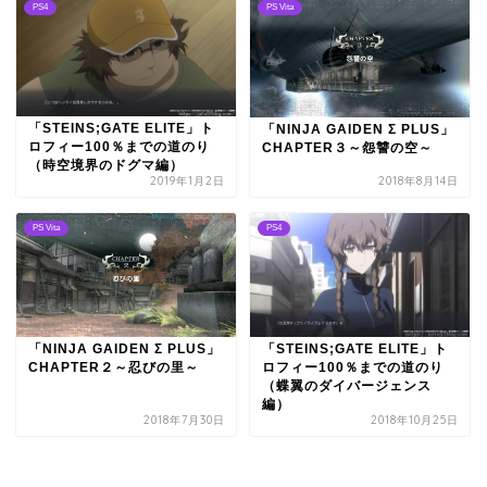
PS4
PS Vita
「STEINS;GATE ELITE」ト
「NINJA GAIDEN Σ PLUS」
ロフィー100％までの道のり
CHAPTER３～怨讐の空～
（時空境界のドグマ編）
2019年1月2日
2018年8月14日
PS Vita
PS4
「STEINS;GATE ELITE」ト
「NINJA GAIDEN Σ PLUS」
ロフィー100％までの道のり
CHAPTER２～忍びの里～
（蝶翼のダイバージェンス
編）
2018年7月30日
2018年10月25日