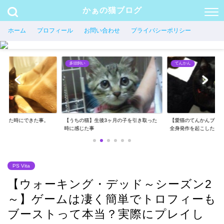
かぁの猫ブログ
ホーム
プロフィール
お問い合わせ
プライバシーポリシー
てんかん
多頭飼い
3ヶ月の子を引き取った
【愛猫のてんかんブログ】後ろ足の痙攣と
愛猫がそばに来て座る
全身発作を起こした...
る様に工夫した事
PS Vita
【ウォーキング・デッド～シーズン2
～】ゲームは凄く簡単でトロフィーも
ブーストって本当？実際にプレイし