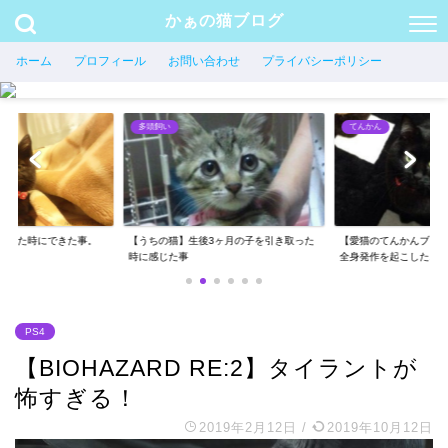
かぁの猫ブログ
ホーム
プロフィール
お問い合わせ
プライバシーポリシー
多頭飼い
てんかん
護した時にできた事。
【うちの猫】生後3ヶ月の子を引き取った
【愛猫のてんかんブロ
時に感じた事
全身発作を起こした...
PS4
【BIOHAZARD RE:2】タイラントが
怖すぎる！
2019年2月12日
/
2019年10月12日