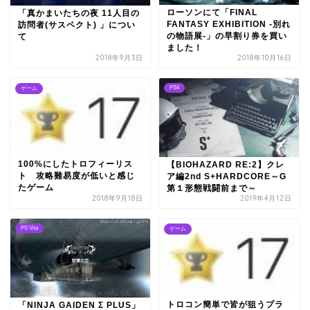
ローソンにて「FINAL
「真かまいたちの夜 11人目の
FANTASY EXHIBITION ‐別れ
訪問者(サスペクト) 」につい
の物語展-」の早割り券を買い
て
ました！
2018年9月3日
2018年10月16日
PS4
ゲーム
100%にしたトロフィーリス
【BIOHAZARD RE:2】クレ
ト 攻略難易度が低いと感じ
ア編2nd S+HARDCORE～G
たゲーム
第１形態戦闘前まで～
2018年9月18日
2019年4月12日
PS Vita
ゲーム
トロコン簡単で皆が狙うプラ
「NINJA GAIDEN Σ PLUS」