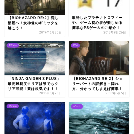
取得したプラチナトロフィー
【BIOHAZARD RE:2】隠し
や、ゲーム初心者が楽しめる
部屋へ！女神像のギミックを
簡単なPSゲームのご紹介！
解こう！
2019年3月23日
2018年9月26日
PS Vita
PS4
【BIOHAZARD RE:2】シェ
「NINJA GAIDEN Σ PLUS」
リーパートの謎解き・隠れ
最高難易度クリアは誰でもク
方、分かってしまえば簡単！
リア可能！要は根気です！！
2018年6月28日
2019年3月5日
PS Vita
ゲーム