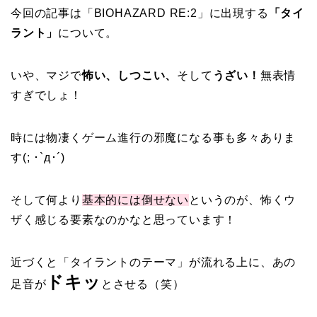
今回の記事は「BIOHAZARD RE:2」に出現する
「タイ
ラント」
について。
いや、マジで
怖い、しつこい、
そして
うざい！
無表情
すぎでしょ！
時には物凄くゲーム進行の邪魔になる事も多々ありま
す(; ･`д･´)
そして何より
基本的には倒せない
というのが、怖くウ
ザく感じる要素なのかなと思っています！
近づくと「タイラントのテーマ」が流れる上に、あの
ドキッ
足音が
とさせる（笑）